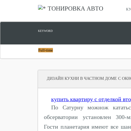
ТОНИРОВКА АВТО
КУ
KEYWORD
Full-time
ДИЗАЙН КУХНИ В ЧАСТНОМ ДОМЕ С ОК
купить квартиру с отделкой вт
По Сатурну можнож катать
обсерватории установлен 300-м
Гости планетария имеют все шан