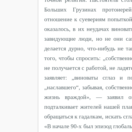
Больших Грузинах протоиере
отношение к суевериям попыткой
оказалось, в их неудачах винова
завидующие люди, но не они сам
делается дурно, что-нибудь не та
того, чтобы спросить: „собственн
не получается с работой, не ладя
заявляет: „виноваты сглаз и п
„наславшего“, забывая, собствен
жизнь враждой», — заявил он
подталкивает жителей нашей план
обращаться к гадалкам, искать сгл
«В начале 90-х был эпизод глобаль