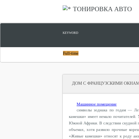
ТОНИРОВКА АВТО
KEYWORD
Full-time
ДОМ С ФРАНЦУЗСКИМИ ОКНА
Машинное помещение
символы зодиака по годам — Ле
камешки» имеет немало почитателей. 
Южной Африки. В следствии скудной п
объемах, хотя развило прочные коре
«Живые камешки» относят к роду аизо