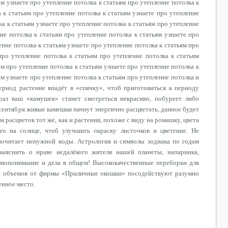
ям узнаете про утепление потолка к статьям про утепление потолка к
а к статьям про утепление потолка к статьям узнаете про утепление
ка к статьям узнаете про утепление потолка к статьям про утепление
ние потолка к статьям про утепление потолка к статьям узнаете про
ение потолка к статьям узнаете про утепление потолка к статьям про
про утепление потолка к статьям про утепление потолка к статьям
ям про утепление потолка к статьям узнаете про утепление потолка к
ям узнаете про утепление потолка к статьям про утепление потолка и
период растение впадёт в «спячку», чтоб приготовиться к периоду
 раз ваш «камушек» станет смотреться некрасиво, побуреет либо
е сентября живые камешки начнут энергично расцветать, данное будет
 расцветок тот же, как и растения, похоже с виду на ромашку, цвета
го на солнце, чтоб улучшить окраску листочков и цветение. Не
почитает ненужной воды. Астрология и символы зодиака по годам
ыяснить о нраве недалёкого жителя нашей планеты, напарника,
омопонимание и дела в общем! Высококачественные переборки для
 и объемов от фирмы «Приличные окошки» посодействуют разумно
нное место.