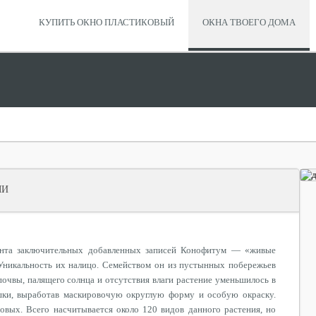
КУПИТЬ ОКНО ПЛАСТИКОВЫЙ
ОКНА ТВОЕГО ДОМА
МИ
нта заключительных добавленных записей Конофитум — «живые
Уникальность их налицо. Семейством он из пустынных побережьев
очвы, палящего солнца и отсутствия влаги растение уменьшилось в
шки, выработав маскировочую округлую форму и особую окраску.
вых. Всего насчитывается около 120 видов данного растения, но