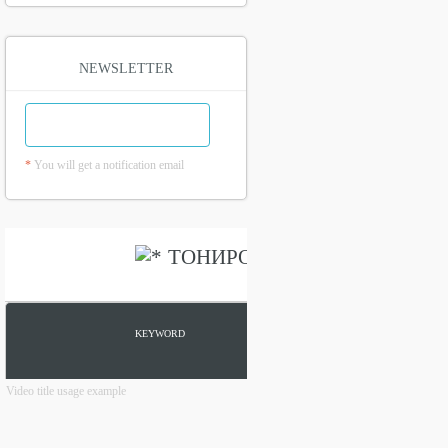
NEWSLETTER
*
You will get a notification email
Video title usage example