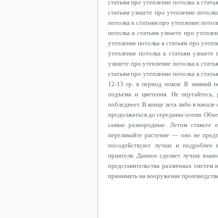
статьям про утепление потолка к стать
статьям узнаете про утепление потолк
потолка к статьям про утепление потол
потолка к статьям узнаете про утепле
утепление потолка к статьям про утепл
утепление потолка к статьям узнаете 
узнаете про утепление потолка к стать
статьям про утепление потолка к стать
12-15 гр. в период покоя. В зимний 
подъема и цветения. Не пцугайтесь,
побледнеет. В конце лета либо в начал
продолжаться до середины осени. Объем
самые разнородные. Летом ставьте е
переливайте растение — оно не пред
посодействуют лучше и подробнее в
приятеля. Данное сделает лучше взаи
представительства различных систем
принимать на вооружение производстве